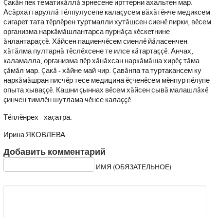
Çакăн пек тематикăллă эрнесене ирттерни ахальтен мар.
Асăрхаттаруллă тĕлпулусепе калаçусем вăхăтĕнче медиксем
сигарет тата тĕрлĕрен туртмалли хутăшсен сиенĕ пирки, вĕсем
организма наркăмăшлантарса пурнăçа кĕскетнине
ăнлантараççĕ. Хăйсен пациенчĕсем сиенлĕ йăласенчен
хăтăлма пултарнă тĕслĕхсене те илсе кăтартаççĕ. Анчах,
каламалла, организма пĕр хăнăхсан наркăмăша хирĕç тăма
çăмăл мар. Çакă - хăйне май чир. Çавăнпа та туртакансем ку
наркăмăшран писчĕр тесе медицина ĕçченĕсем мĕнпур пĕлÿпе
опыта хываççĕ. Кашни çыннах вĕсем хăйсен сывă малашлăхĕ
çинчен тимлĕн шутлама чĕнсе калаççĕ.
Тĕплĕнрех - хаçатра.
Ирина ЯКОВЛЕВА
Добавить комментарий
ИМЯ (ОБЯЗАТЕЛЬНОЕ)