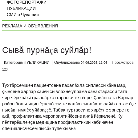
ФОТОРЕПОРТАЖИ
ПУБЛИКАЦИИ
СМИ о Чувашии
РЕКЛАМА И ОБЪЯВЛЕНИЯ
Сывă пурнăçа суйлăр!
Категория: ПУБЛИКАЦИИ
Опубликовано: 04.06.2026, 11:06
Просмотров:
123
Тухтăрсемшĕн пациентсене пахалăхлă сиплесси кăна мар,
çынсене харпăр хăйĕн сывлăхне упрама хăнăхтарасси тата
чир-чĕре вăхăтра асăрхаттарасси те тĕпре. Çавăнпа та Вăрнар
район больницин ĕçченĕсем те халăх сывлăхне лайăхлатас ĕçе
пысăк тимлĕх уйăраççĕ. Табак туртассине хирĕçле эрнере те,
акă, профилактика мероприятийĕсене анлă йĕркеленĕ. Ку
пĕлтерĕшлĕ ĕçе медицина профилактикин кабинечĕн
специалисчĕсем пысăк тÿпе хывнă.