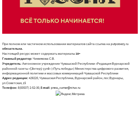
При полном или частичном использовании материалов сайта ссылка на putpobedy.ru
обязательна.
Настоящий ресурс может содержать материалы
18+
Главный редактор:
Чикмякова С.В.
Учредитель:
Автономное учреждение Чувашской Республики «Редакция Вурнарской
районной газеты «Çĕнтерÿ çулĕ» («Путь победы») Министерства цифрового развития,
информационной политики и массовых коммуникаций Чувашской Республики
Адрес редакции:
429220, Чувашская Республика, Вурнарский район, пос.Вурнары,
ул.Советская, 15
Телефон:
8(83537) 2-52-30,
E-mail:
press_vurnar@rchuv.ru