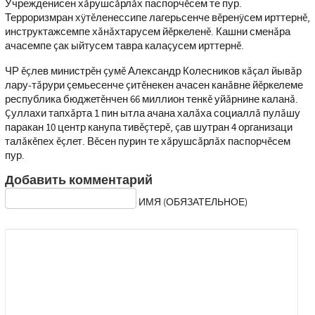
Учрежденисен хăрушсăрлăх паспорчĕсем те пур.
Терроризмран хÿтĕленессипе лагерьсенче вĕренÿсем ирттернĕ,
инструктажсемпе хăнăхтарусем йĕркеленĕ. Кашни сменăра
ачасемпе çак ыйтусем тавра калаçусем ирттернĕ.
ЧР ĕçлев министрĕн çумĕ Александр Колесников кăçал йывăр
лару-тăрури çемьесенче çитĕнекен ачасен канăвне йĕркелеме
республика бюджетĕнчен 66 миллион тенкĕ уйăрнине каланă.
Çуллахи тапхăрта 1 пин ытла ачана халăха социаллă пулăшу
паракан 10 центр канупа тивĕçтерĕ, çав шутран 4 организаци
талăкĕпех ĕçлет. Вĕсен пурин те хăрушсăрлăх паспорчĕсем
пур.
Добавить комментарий
ИМЯ (ОБЯЗАТЕЛЬНОЕ)