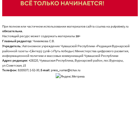
При полном или частичном использовании материалов сайта ссылка на putpobedy.ru
обязательна.
Настоящий ресурс может содержать материалы
18+
Главный редактор:
Чикмякова С.В.
Учредитель:
Автономное учреждение Чувашской Республики «Редакция Вурнарской
районной газеты «Çĕнтерÿ çулĕ» («Путь победы») Министерства цифрового развития,
информационной политики и массовых коммуникаций Чувашской Республики
Адрес редакции:
429220, Чувашская Республика, Вурнарский район, пос.Вурнары,
ул.Советская, 15
Телефон:
8(83537) 2-52-30,
E-mail:
press_vurnar@rchuv.ru