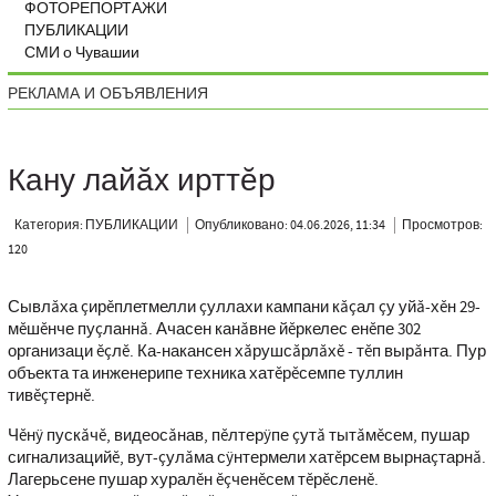
ФОТОРЕПОРТАЖИ
ПУБЛИКАЦИИ
СМИ о Чувашии
РЕКЛАМА И ОБЪЯВЛЕНИЯ
Кану лайăх ирттĕр
Категория: ПУБЛИКАЦИИ
Опубликовано: 04.06.2026, 11:34
Просмотров:
120
Сывлăха çирĕплетмелли çуллахи кампани кăçал çу уйă-хĕн 29-
мĕшĕнче пуçланнă. Ачасен канăвне йĕркелес енĕпе 302
организаци ĕçлĕ. Ка-накансен хăрушсăрлăхĕ - тĕп вырăнта. Пур
объекта та инженерипе техника хатĕрĕсемпе туллин
тивĕçтернĕ.
Чĕнÿ пускăчĕ, видеосăнав, пĕлтерÿпе çутă тытăмĕсем, пушар
сигнализацийĕ, вут-çулăма сÿнтермели хатĕрсем вырнаçтарнă.
Лагерьсене пушар хуралĕн ĕçченĕсем тĕрĕсленĕ.