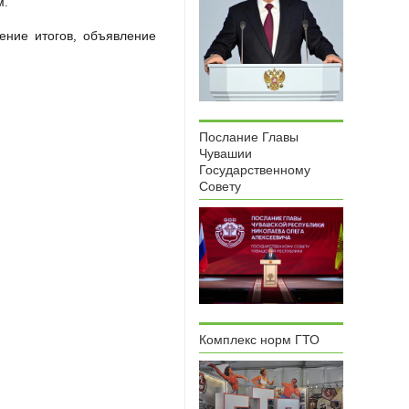
м.
ение итогов, объявление
Послание Главы
Чувашии
Государственному
Совету
Комплекс норм ГТО