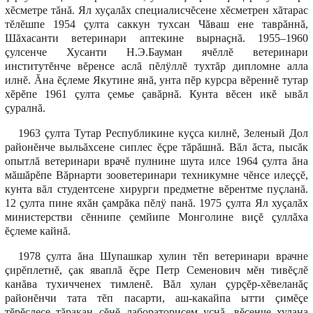
хĕсметре тăнă. Ял хуçалăх специалисчĕсене хĕсметрен хăтарас
тĕлĕшпе 1954 çулта саккун тухсан Чăваш ене таврăннă,
Шăхасанти ветеринари аптекине вырнаçнă. 1955–1960
çулсенче Хусанти Н.Э.Бауман ячĕллĕ ветеринари
институтĕнче вĕренсе аслă пĕлÿллĕ тухтăр дипломне алла
илнĕ. Ăна ĕçлеме Якутине янă, унта пĕр курсра вĕреннĕ тутар
хĕрĕпе 1961 çулта çемье çавăрнă. Кунта вĕсен икĕ ывăл
çуралнă.
1963 çулта Тутар Республикине куçса килнĕ, Зеленый Дол
районĕнче выльăхсене сиплес ĕçре тăрăшнă. Вăл ăста, пысăк
опытлă ветеринари врачĕ пулнине шута илсе 1964 çулта ăна
мăшăрĕпе Вăрнарти зооветеринари техникумне чĕнсе илеççĕ,
кунта вăл студентсене хирурги предметне вĕрентме пуçланă.
12 çулта пине яхăн çамрăка пĕлÿ панă. 1975 çулта Ял хуçалăх
министерстви сĕннипе çемйипе Монголине виçĕ çуллăха
ĕçлеме кайнă.
1978 çулта ăна Шупашкар хулин тĕп ветеринари врачне
çирĕплетнĕ, çак яваплă ĕçре Петр Семенович мĕн тивĕçлĕ
канăва тухичченех тимленĕ. Вăл хулан çурçĕр-хĕвеланăç
районĕнчи тата тĕп пасарти, аш-какайпа ытти çимĕçе
тĕрĕслесе тăракан çĕнĕ лабораторисем уçнă, вĕсенче хулана