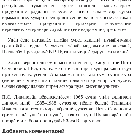
республика тулашĕнчен кÿрсе килекен выльăх-чĕрлĕх
продукцине радиаци тĕрĕслевĕ витĕр кăлармасăр сутма
юраманнине, хулари предприятисенче экспорт енĕпе ăсатакан
выльăх-чĕрлĕх продукципе чĕртаварне тĕрĕслессине
йĕркеленĕ, ветеринари службине çĕнĕ кадрсемпе çирĕплетнĕ.
Унăн ĕçне патшалăх пысăка хурса хакланă, нумай-нумай
грамотăсăр пуçне 5 хутчен тĕрлĕ медальсемпе чысланă,
Патшалăх Президенчĕ В.В.Путин та ятарлă çырупа саламланă.
Хăйĕн вĕренекенĕсемпе мĕн виличчен çыхăну тытрĕ Петр
Семенович. Шел, тек пулмĕ ĕнтĕ вăл пирĕн хушăра кашни çул
иртекен тĕлпулусенче. Ăна манманнине тата сума сунине ура
çинче пĕр минут шăп тăнипе палăртатпăр эпир ун чухне.
Санăн сăнару яланах пирĕн асăмра пулĕ, хисеплĕ учитель.
П.С. Ливановăн вĕренекенĕсем: 1965 çулта унăн аллинчен
диплом илнĕ, 1985–1988 çулсенче пĕрле ĕçленĕ Геннадий
Иванов тата техникумра вĕреннĕ çулсенче Петр Семенович
ертсе пынă ушкăнра пулнă, паянхи кун Шупашкарăн тĕп
пасарĕнчи лаборатори пуçлăхĕ Зося Владимирова.
Добавить комментарий