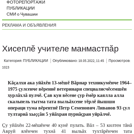
ФОТОРЕПОРТАЖИ
ПУБЛИКАЦИИ
СМИ о Чувашии
РЕКЛАМА И ОБЪЯВЛЕНИЯ
Хисеплĕ учителе манмастпăр
Категория: ПУБЛИКАЦИИ
Опубликовано: 18.05.2022, 11:45
Просмотров:
1023
Кăçалхи ака уйăхĕн 13-мĕшĕ Вăрнар техникумĕнче 1964–
1975 çулсенче вĕреннĕ ветеринари специалисчĕсемшĕн
хурлăхлă пулчĕ. Çав кун вĕсене çур ĕмĕр каялла алла
скальпель тытма тата выльăхсене тĕрлĕ йышши
операци тума вĕрентнĕ Петр Семенович Ливанов 93 çул
тултарнă хыççăн 5 уйăхран пурнăçран уйрăлчĕ.
Çу уйăхĕн 22-мĕшĕнче 40 кунĕ пулать. Вăл – 53 килтен тăнă
Авруй ялĕнчен тухнă 41 выльăх тухтăрĕнчен тата