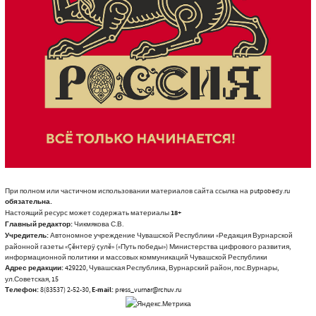
При полном или частичном использовании материалов сайта ссылка на putpobedy.ru
обязательна.
Настоящий ресурс может содержать материалы
18+
Главный редактор:
Чикмякова С.В.
Учредитель:
Автономное учреждение Чувашской Республики «Редакция Вурнарской
районной газеты «Çĕнтерÿ çулĕ» («Путь победы») Министерства цифрового развития,
информационной политики и массовых коммуникаций Чувашской Республики
Адрес редакции:
429220, Чувашская Республика, Вурнарский район, пос.Вурнары,
ул.Советская, 15
Телефон:
8(83537) 2-52-30,
E-mail:
press_vurnar@rchuv.ru