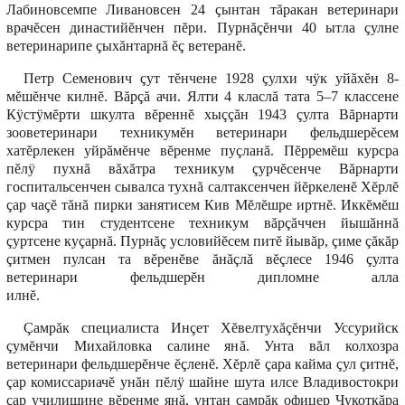
Лабиновсемпе Ливановсен 24 çынтан тăракан ветеринари
врачĕсен династийĕнчен пĕри. Пурнăçĕнчи 40 ытла çулне
ветеринарипе çыхăнтарнă ĕç ветеранĕ.
Петр Семенович çут тĕнчене 1928 çулхи чÿк уйăхĕн 8-
мĕшĕнче килнĕ. Вăрçă ачи. Ялти 4 класлă тата 5–7 классене
Кÿстÿмĕрти шкулта вĕреннĕ хыççăн 1943 çулта Вăрнарти
зооветеринари техникумĕн ветеринари фельдшерĕсем
хатĕрлекен уйрăмĕнче вĕренме пуçланă. Пĕрремĕш курсра
пĕлÿ пухнă вăхăтра техникум çурчĕсенче Вăрнарти
госпитальсенчен сывалса тухнă салтаксенчен йĕркеленĕ Хĕрлĕ
çар чаçĕ тăнă пирки занятисем Кив Мĕлĕшре иртнĕ. Иккĕмĕш
курсра тин студентсене техникум вăрçăччен йышăннă
çуртсене куçарнă. Пурнăç условийĕсем питĕ йывăр, çиме çăкăр
çитмен пулсан та вĕренĕве ăнăçлă вĕçлесе 1946 çулта
ветеринари фельдшерĕн дипломне алла
илн
Çамрăк специалиста Инçет Хĕвелтухăçĕнчи Уссурийск
çумĕнчи Михайловка салине янă. Унта вăл колхозра
ветеринари фельдшерĕнче ĕçленĕ. Хĕрлĕ çара кайма çул çитнĕ,
çар комиссариачĕ унăн пĕлÿ шайне шута илсе Владивостокри
çар училищине вĕренме янă, унтан çамрăк офицер Чукоткăра