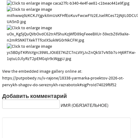
View the embedded image gallery online at:
https://putpobedy.ru/v-rajone/18338-yarmarka-proektov-2026-ot-
pervykh-shagov-do-sereznykh-razrabotok#sigProId74029f6f52
Добавить комментарий
ИМЯ (ОБЯЗАТЕЛЬНОЕ)