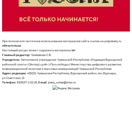
При полном или частичном использовании материалов сайта ссылка на putpobedy.ru
обязательна.
Настоящий ресурс может содержать материалы
18+
Главный редактор:
Чикмякова С.В.
Учредитель:
Автономное учреждение Чувашской Республики «Редакция Вурнарской
районной газеты «Çĕнтерÿ çулĕ» («Путь победы») Министерства цифрового развития,
информационной политики и массовых коммуникаций Чувашской Республики
Адрес редакции:
429220, Чувашская Республика, Вурнарский район, пос.Вурнары,
ул.Советская, 15
Телефон:
8(83537) 2-52-30,
E-mail:
press_vurnar@rchuv.ru