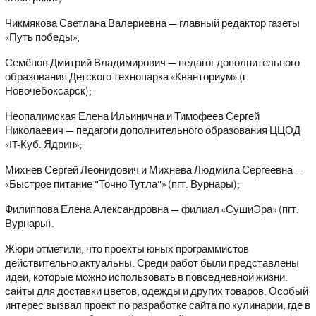
Чикмякова Светлана Валериевна — главный редактор газеты
«Путь победы»;
Семёнов Дмитрий Владимирович — педагог дополнительного
образования Детского технопарка «Кванториум» (г.
Новочебоксарск);
Неопалимская Елена Ильинична и Тимофеев Сергей
Николаевич — педагоги дополнительного образования ЦЦОД
«IT-Куб. Ядрин»;
Михнев Сергей Леонидович и Михнева Людмила Сергеевна —
«Быстрое питание "Точно Тутла"» (пгт. Вурнары);
Филиппова Елена Александровна — филиал «СушиЭра» (пгт.
Вурнары).
Жюри отметили, что проекты юных программистов
действительно актуальны. Среди работ были представлены
идеи, которые можно использовать в повседневной жизни:
сайты для доставки цветов, одежды и других товаров. Особый
интерес вызвал проект по разработке сайта по кулинарии, где в