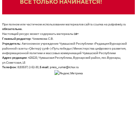
При полном или частичном использовании материалов сайта ссылка на putpobedy.ru
обязательна.
Настоящий ресурс может содержать материалы
18+
Главный редактор:
Чикмякова С.В.
Учредитель:
Автономное учреждение Чувашской Республики «Редакция Вурнарской
районной газеты «Çĕнтерÿ çулĕ» («Путь победы») Министерства цифрового развития,
информационной политики и массовых коммуникаций Чувашской Республики
Адрес редакции:
429220, Чувашская Республика, Вурнарский район, пос.Вурнары,
ул.Советская, 15
Телефон:
8(83537) 2-52-30,
E-mail:
press_vurnar@rchuv.ru