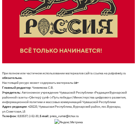
При полном или частичном использовании материалов сайта ссылка на putpobedy.ru
обязательна.
Настоящий ресурс может содержать материалы
18+
Главный редактор:
Чикмякова С.В.
Учредитель:
Автономное учреждение Чувашской Республики «Редакция Вурнарской
районной газеты «Çĕнтерÿ çулĕ» («Путь победы») Министерства цифрового развития,
информационной политики и массовых коммуникаций Чувашской Республики
Адрес редакции:
429220, Чувашская Республика, Вурнарский район, пос.Вурнары,
ул.Советская, 15
Телефон:
8(83537) 2-52-30,
E-mail:
press_vurnar@rchuv.ru